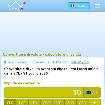
Italiano
Togg
navig
Convertitore di valuta - calcolatore di valuta
Tassi di cambio
Convertitore
EUR a TRY
10 EUR a TRY
Convertitore di valuta avanzato che utilizza i tassi ufficiali
della BCE -
31 Luglio 2026
Importo da convertire:
EUR
EUR
USD
JPY
GBP
CHF
AUD
CAD