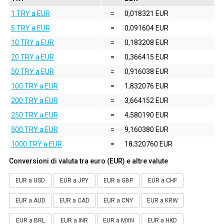
1 TRY a EUR
=
0,018321 EUR
5 TRY a EUR
=
0,091604 EUR
10 TRY a EUR
=
0,183208 EUR
20 TRY a EUR
=
0,366415 EUR
50 TRY a EUR
=
0,916038 EUR
100 TRY a EUR
=
1,832076 EUR
200 TRY a EUR
=
3,664152 EUR
250 TRY a EUR
=
4,580190 EUR
500 TRY a EUR
=
9,160380 EUR
1000 TRY a EUR
=
18,320760 EUR
Conversioni di valuta tra euro (EUR) e altre valute
EUR a USD
EUR a JPY
EUR a GBP
EUR a CHF
EUR a AUD
EUR a CAD
EUR a CNY
EUR a KRW
EUR a BRL
EUR a INR
EUR a MXN
EUR a HKD