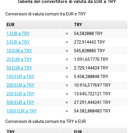
Tabella del convertitore di valuta da EUR a TRY
Conversioni di valuta comuni tra
EUR
e
TRY
.
EUR
TRY
1 EUR a TRY
=
54,582888 TRY
5 EUR a TRY
=
272,914442 TRY
10 EUR a TRY
=
545,828885 TRY
20 EUR a TRY
=
1.091,657770 TRY
50 EUR a TRY
=
2.729,144424 TRY
100 EUR a TRY
=
5.458,288848 TRY
200 EUR a TRY
=
10.916,577697 TRY
250 EUR a TRY
=
13.645,722121 TRY
500 EUR a TRY
=
27.291,444241 TRY
1000 EUR a TRY
=
54.582,888483 TRY
Conversioni di valuta comuni tra
TRY
e
EUR
.
TRY
EUR