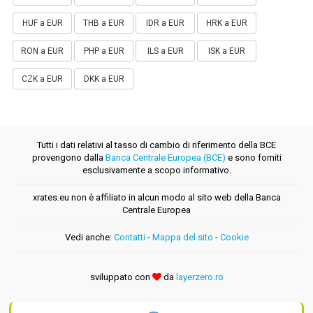
HUF a EUR
THB a EUR
IDR a EUR
HRK a EUR
RON a EUR
PHP a EUR
ILS a EUR
ISK a EUR
CZK a EUR
DKK a EUR
Tutti i dati relativi al tasso di cambio di riferimento della BCE
provengono dalla
Banca Centrale Europea (BCE)
e sono forniti
esclusivamente a scopo informativo.
xrates.eu non è affiliato in alcun modo al sito web della Banca
Centrale Europea
Vedi anche:
Contatti
-
Mappa del sito
-
Cookie
sviluppato con
da
layerzero.ro