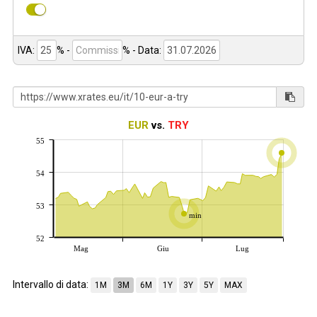
IVA:
% -
%
- Data:
EUR
vs.
TRY
55
54
53
min
52
Mag
Giu
Lug
Intervallo di data:
1M
3M
6M
1Y
3Y
5Y
MAX