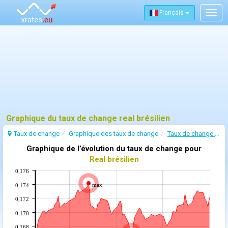
Français
Togg
navig
Graphique du taux de change real brésilien
Taux de change
Graphique des taux de change
Taux de change Real brésilien
Graphique de l’évolution du taux de change pour
Real brésilien
0,176
max
0,174
0,172
0,170
0,168