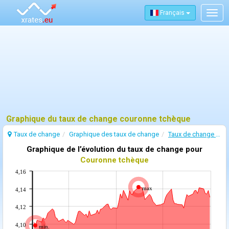
Français
Togg
navig
Graphique du taux de change couronne tchèque
Taux de change
Graphique des taux de change
Taux de change Couronne tchèque
Graphique de l’évolution du taux de change pour
Couronne tchèque
4,16
max
4,14
4,12
4,10
min.