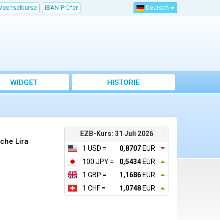
Wechselkurse
IBAN-Prüfer
Deutsch
WIDGET
HISTORIE
EZB-Kurs: 31 Juli 2026
che Lira
1 USD =
0,8707
EUR
100 JPY =
0,5434
EUR
1 GBP =
1,1686
EUR
1 CHF =
1,0748
EUR