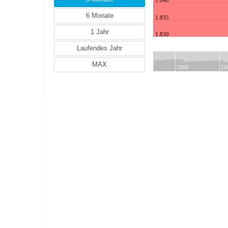
SEK (Schwedische Krone)
NZD (Neuseeland-Dollar)
1.835
ZAR (Südafrikanischer Rand)
1.830
PLN (Polnischer Złoty)
MYR (Malaysischer Ringgit)
NOK (Norwegische Krone)
2006
20
HUF (Ungarische Forint (100))
THB (Thailändischer Baht)
IDR (Indonesische Rupiah)
HRK (Kroatische Kuna)
RON (Rumänischer Leu)
PHP (Philippinischer Peso)
ILS (Israelischer Schekel)
ISK (Isländische Krone)
CZK (Tschechische Krone)
DKK (Dänische Krone)