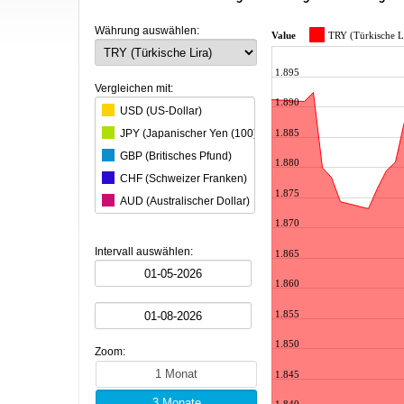
Währung auswählen:
Value
TRY (Türkische L
1.895
Vergleichen mit:
1.890
USD (US-Dollar)
1.885
JPY (Japanischer Yen (100))
GBP (Britisches Pfund)
1.880
CHF (Schweizer Franken)
1.875
AUD (Australischer Dollar)
1.870
CAD (Kanadischer Dollar)
CNY (Chinesischer Yuan)
Intervall auswählen:
1.865
KRW (Südkoreanischer Won)
1.860
BRL (Brasilianischer Real)
INR (Indische Rupie)
1.855
MXN (Mexikanischer Peso)
1.850
Zoom:
HKD (Hongkong-Dollar)
1.845
SGD (Singapur-Dollar)
1.840