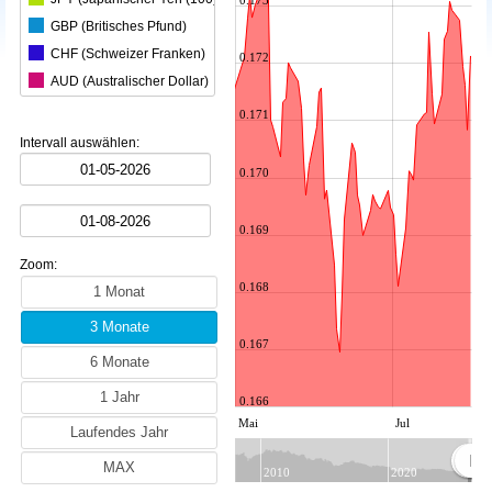
0.173
GBP (Britisches Pfund)
CHF (Schweizer Franken)
0.172
AUD (Australischer Dollar)
CAD (Kanadischer Dollar)
0.171
CNY (Chinesischer Yuan)
Intervall auswählen:
KRW (Südkoreanischer Won)
0.170
INR (Indische Rupie)
MXN (Mexikanischer Peso)
0.169
HKD (Hongkong-Dollar)
Zoom:
SGD (Singapur-Dollar)
0.168
SEK (Schwedische Krone)
NZD (Neuseeland-Dollar)
0.167
ZAR (Südafrikanischer Rand)
TRY (Türkische Lira)
0.166
PLN (Polnischer Złoty)
Mai
Jul
MYR (Malaysischer Ringgit)
NOK (Norwegische Krone)
2010
2020