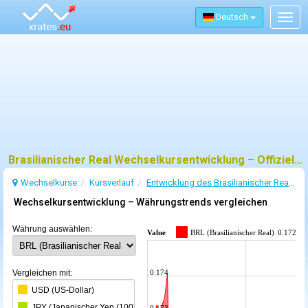
Deutsch
Togg
navig
Brasilianischer Real Wechselkursentwicklung – Offizielle EZB-Daten und Trends
Wechselkurse
Kursverlauf
Entwicklung des Brasilianischer Real-Wechselkurses
Wechselkursentwicklung – Währungstrends vergleichen
Währung auswählen:
Value
BRL (Brasilianischer Real)
0.17213
Vergleichen mit:
0.174
USD (US-Dollar)
JPY (Japanischer Yen (100))