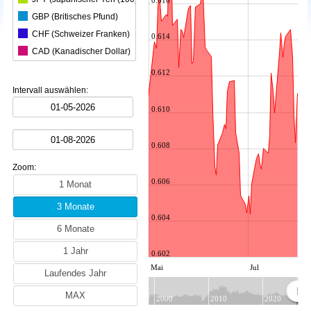
0.616
GBP (Britisches Pfund)
CHF (Schweizer Franken)
0.614
CAD (Kanadischer Dollar)
CNY (Chinesischer Yuan)
0.612
KRW (Südkoreanischer Won)
Intervall auswählen:
BRL (Brasilianischer Real)
0.610
INR (Indische Rupie)
MXN (Mexikanischer Peso)
0.608
HKD (Hongkong-Dollar)
Zoom:
SGD (Singapur-Dollar)
0.606
SEK (Schwedische Krone)
NZD (Neuseeland-Dollar)
0.604
ZAR (Südafrikanischer Rand)
TRY (Türkische Lira)
0.602
PLN (Polnischer Złoty)
Mai
Jul
MYR (Malaysischer Ringgit)
NOK (Norwegische Krone)
2000
2010
2020