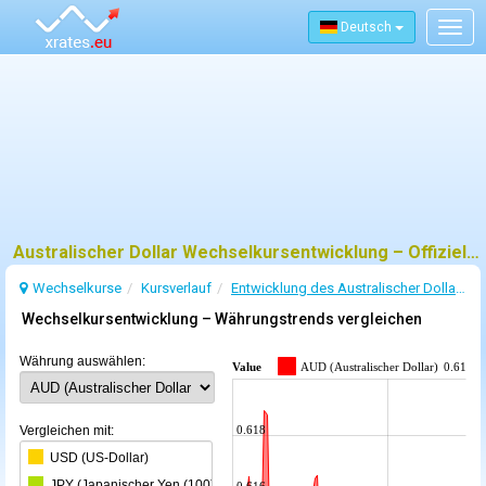
Deutsch
Togg
navig
Australischer Dollar Wechselkursentwicklung – Offizielle EZB-Daten und Trends
Wechselkurse
Kursverlauf
Entwicklung des Australischer Dollar-Wechselkurses
Wechselkursentwicklung – Währungstrends vergleichen
Währung auswählen:
Value
AUD (Australischer Dollar)
0.61106
Vergleichen mit:
0.618
USD (US-Dollar)
JPY (Japanischer Yen (100))