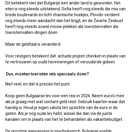
Dit betekent niet dat Bulgarije een ander land is geworden. Het
eten is nog steeds uitstekend, Sofia heeft nog steeds die mix van
brede boulevards en licht chaotische hoekjes, Plovdiv verdient
nog steeds meer aandacht dan het krijgt, en de Zwarte Zeekust
heeft nog steeds zowel mooie plekken als toeristenvallen die
toeristenvallen-dingen doen.
Maar de geldtaal is veranderd.
Voor reizigers betekent dat: actuele prijzen checken in plaats van
te vertrouwen op oude herinneringen of verouderde gidsen.
Dus, moeten toeristen iets speciaals doen?
Niet veel, en dat is precies het punt.
Koop geen Bulgaarse lev voor een reis in 2026. Neem euro’s mee
als je graag met wat contant geld reist. Gebruik kaarten waar dat
handig is. Houd je eigen valuta ten opzichte van de euro in de
gaten. Als je nog oude lev hebt, wissel die dan via de juiste
kanalen om in plaats van het te behandelen als vakantiebudget.
De grootste aanpassing is psychologisch. Bulgarije voelde