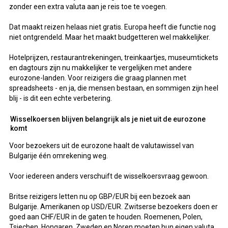
zonder een extra valuta aan je reis toe te voegen.
Dat maakt reizen helaas niet gratis. Europa heeft die functie nog
niet ontgrendeld. Maar het maakt budgetteren wel makkelijker.
Hotelprijzen, restaurantrekeningen, treinkaartjes, museumtickets
en dagtours zijn nu makkelijker te vergelijken met andere
eurozone-landen. Voor reizigers die graag plannen met
spreadsheets - en ja, die mensen bestaan, en sommigen zijn heel
blij - is dit een echte verbetering.
Wisselkoersen blijven belangrijk als je niet uit de eurozone
komt
Voor bezoekers uit de eurozone haalt de valutawissel van
Bulgarije één omrekening weg.
Voor iedereen anders verschuift de wisselkoersvraag gewoon.
Britse reizigers letten nu op GBP/EUR bij een bezoek aan
Bulgarije. Amerikanen op USD/EUR. Zwitserse bezoekers doen er
goed aan CHF/EUR in de gaten te houden. Roemenen, Polen,
Tsjechen, Hongaren, Zweden en Noren moeten hun eigen valuta