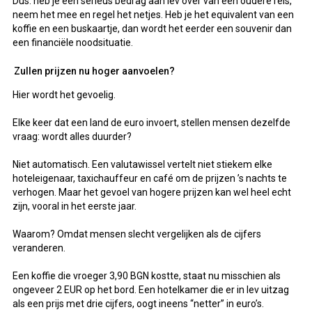
Dus: heb je een serieus bedrag aan lev over van een oudere reis,
neem het mee en regel het netjes. Heb je het equivalent van een
koffie en een buskaartje, dan wordt het eerder een souvenir dan
een financiële noodsituatie.
Zullen prijzen nu hoger aanvoelen?
Hier wordt het gevoelig.
Elke keer dat een land de euro invoert, stellen mensen dezelfde
vraag: wordt alles duurder?
Niet automatisch. Een valutawissel vertelt niet stiekem elke
hoteleigenaar, taxichauffeur en café om de prijzen ’s nachts te
verhogen. Maar het gevoel van hogere prijzen kan wel heel echt
zijn, vooral in het eerste jaar.
Waarom? Omdat mensen slecht vergelijken als de cijfers
veranderen.
Een koffie die vroeger 3,90 BGN kostte, staat nu misschien als
ongeveer 2 EUR op het bord. Een hotelkamer die er in lev uitzag
als een prijs met drie cijfers, oogt ineens “netter” in euro’s.