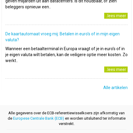
geven miljarden uit aan datacenters. Is dit houdbaar, of zien
beleggers opnieuw een..
..lees meer
De kaartautomaat vroeg mij: Betalen in euro's of in mijn eigen
valuta?
Wanneer een betaalterminal in Europa vraagt of je in euro’s of in
je eigen valuta wilt betalen, kan de veiligere optie meer kosten. Zo
werkt..
..lees meer
Alle artikelen
Alle gegevens over de ECB-referentiewisselkoers zijn afkomstig van
de
Europese Centrale Bank (ECB)
en worden uitsluitend ter informatie
verstrekt.