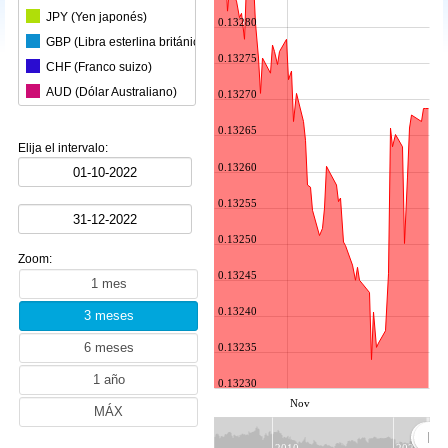
JPY (Yen japonés)
0.13280
GBP (Libra esterlina británica)
0.13275
CHF (Franco suizo)
AUD (Dólar Australiano)
0.13270
CAD (Dólar canadiense)
0.13265
CNY (Yuan chino)
Elija el intervalo:
KRW (Won surcoreano)
0.13260
BRL (Real brasileño)
0.13255
INR (Rupia india)
0.13250
MXN (Peso mexicano)
Zoom:
HKD (Dólar de Hong Kong)
0.13245
SGD (Dólar de Singapur)
0.13240
SEK (Corona sueca)
NZD (Dólar neozelandés)
0.13235
ZAR (Rand sudafricano)
0.13230
TRY (Lira turca)
Nov
PLN (Esloti polaco)
MYR (Ringgit malasio)
2010
2020