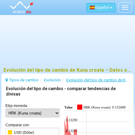
Español
Togg
navig
Evolución del tipo de cambio de Kuna croata – Datos oficiales del BCE y tendencias
Tipos de cambio
Evolución
Evolución del tipo de cambio de Kuna croata
Evolución del tipo de cambio - comparar tendencias de
divisas
Elija moneda:
Value
HRK (Kuna croata)
0.132688
0.13290
Comparar con:
0.13285
USD (Dólar)