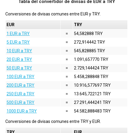
Tabla del convertidor de divisas de EUR a TRY
Conversiones de divisas comunes entre
EUR
y
TRY
.
EUR
TRY
1 EUR a TRY
=
54,582888 TRY
5 EUR a TRY
=
272,914442 TRY
10 EUR a TRY
=
545,828885 TRY
20 EUR a TRY
=
1.091,657770 TRY
50 EUR a TRY
=
2.729,144424 TRY
100 EUR a TRY
=
5.458,288848 TRY
200 EUR a TRY
=
10.916,577697 TRY
250 EUR a TRY
=
13.645,722121 TRY
500 EUR a TRY
=
27.291,444241 TRY
1000 EUR a TRY
=
54.582,888483 TRY
Conversiones de divisas comunes entre
TRY
y
EUR
.
TRY
EUR