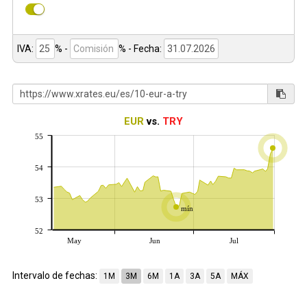
IVA:
% -
%
- Fecha:
EUR
vs.
TRY
55
54
53
mín
52
May
Jun
Jul
Intervalo de fechas:
1M
3M
6M
1A
3A
5A
MÁX