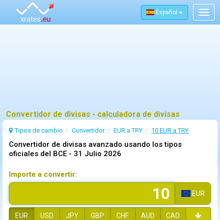
Español
Togg
navig
Convertidor de divisas - calculadora de divisas
Tipos de cambio
Convertidor
EUR a TRY
10 EUR a TRY
Convertidor de divisas avanzado usando los tipos
oficiales del BCE -
31 Julio 2026
Importe a convertir:
EUR
EUR
USD
JPY
GBP
CHF
AUD
CAD