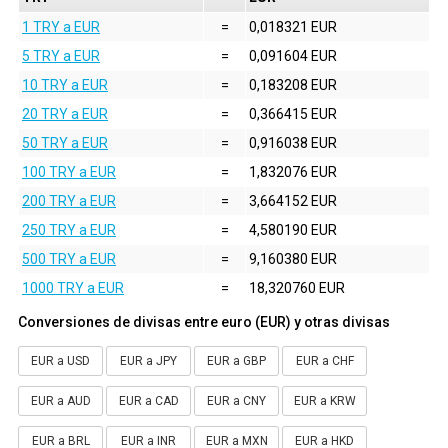
1 TRY a EUR
=
0,018321 EUR
5 TRY a EUR
=
0,091604 EUR
10 TRY a EUR
=
0,183208 EUR
20 TRY a EUR
=
0,366415 EUR
50 TRY a EUR
=
0,916038 EUR
100 TRY a EUR
=
1,832076 EUR
200 TRY a EUR
=
3,664152 EUR
250 TRY a EUR
=
4,580190 EUR
500 TRY a EUR
=
9,160380 EUR
1000 TRY a EUR
=
18,320760 EUR
Conversiones de divisas entre euro (EUR) y otras divisas
EUR a USD
EUR a JPY
EUR a GBP
EUR a CHF
EUR a AUD
EUR a CAD
EUR a CNY
EUR a KRW
EUR a BRL
EUR a INR
EUR a MXN
EUR a HKD