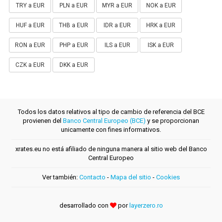
TRY a EUR
PLN a EUR
MYR a EUR
NOK a EUR
HUF a EUR
THB a EUR
IDR a EUR
HRK a EUR
RON a EUR
PHP a EUR
ILS a EUR
ISK a EUR
CZK a EUR
DKK a EUR
Todos los datos relativos al tipo de cambio de referencia del BCE
provienen del
Banco Central Europeo (BCE)
y se proporcionan
unicamente con fines informativos.
xrates.eu no está afiliado de ninguna manera al sitio web del Banco
Central Europeo
Ver también:
Contacto
-
Mapa del sitio
-
Cookies
desarrollado con
por
layerzero.ro