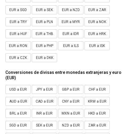
EUR a SGD
EUR a SEK
EUR a NZD
EUR a ZAR
EUR a TRY
EUR a PLN
EUR a MYR
EUR a NOK
EUR a HUF
EUR a THB
EUR a IDR
EUR a HRK
EUR a RON
EUR a PHP
EUR a ILS
EUR a ISK
EUR a CZK
EUR a DKK
Conversiones de divisas entre monedas extranjeras y euro
(EUR)
USD a EUR
JPY a EUR
GBP a EUR
CHF a EUR
AUD a EUR
CAD a EUR
CNY a EUR
KRW a EUR
BRL a EUR
INR a EUR
MXN a EUR
HKD a EUR
SGD a EUR
SEK a EUR
NZD a EUR
ZAR a EUR