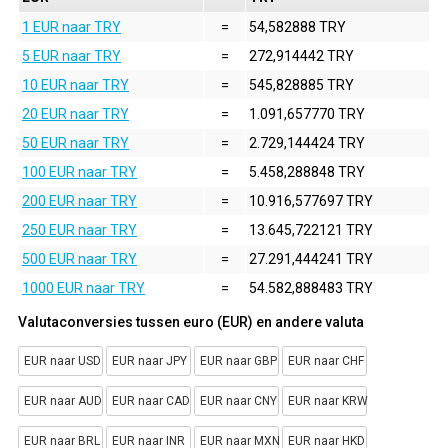
1 EUR naar TRY
=
54,582888 TRY
5 EUR naar TRY
=
272,914442 TRY
10 EUR naar TRY
=
545,828885 TRY
20 EUR naar TRY
=
1.091,657770 TRY
50 EUR naar TRY
=
2.729,144424 TRY
100 EUR naar TRY
=
5.458,288848 TRY
200 EUR naar TRY
=
10.916,577697 TRY
250 EUR naar TRY
=
13.645,722121 TRY
500 EUR naar TRY
=
27.291,444241 TRY
1000 EUR naar TRY
=
54.582,888483 TRY
Valutaconversies tussen euro (EUR) en andere valuta
EUR naar USD
EUR naar JPY
EUR naar GBP
EUR naar CHF
EUR naar AUD
EUR naar CAD
EUR naar CNY
EUR naar KRW
EUR naar BRL
EUR naar INR
EUR naar MXN
EUR naar HKD