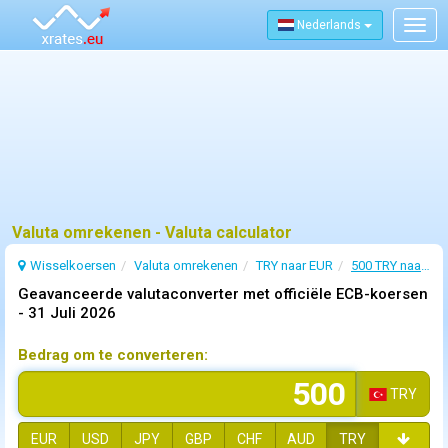
Nederlands
Togg
navig
Valuta omrekenen - Valuta calculator
Wisselkoersen
Valuta omrekenen
TRY naar EUR
500 TRY naar EUR
Geavanceerde valutaconverter met officiële ECB-koersen
-
31 Juli 2026
Bedrag om te converteren:
TRY
EUR
USD
JPY
GBP
CHF
AUD
TRY