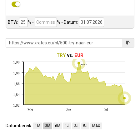
BTW:
% -
%
- Datum:
TRY
vs.
EUR
1,90
max
1,88
1,86
1,84
1,82
Mei
Jun
Jul
Datumbereik:
1M
3M
6M
1J
3J
5J
MAX