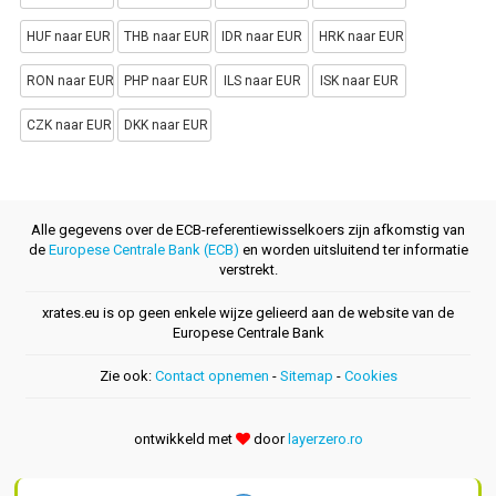
HUF naar EUR
THB naar EUR
IDR naar EUR
HRK naar EUR
RON naar EUR
PHP naar EUR
ILS naar EUR
ISK naar EUR
CZK naar EUR
DKK naar EUR
Alle gegevens over de ECB-referentiewisselkoers zijn afkomstig van
de
Europese Centrale Bank (ECB)
en worden uitsluitend ter informatie
verstrekt.
xrates.eu is op geen enkele wijze gelieerd aan de website van de
Europese Centrale Bank
Zie ook:
Contact opnemen
-
Sitemap
-
Cookies
ontwikkeld met
door
layerzero.ro