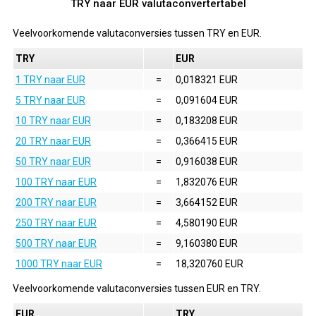
TRY naar EUR valutaconvertertabel
Veelvoorkomende valutaconversies tussen
TRY
en
EUR
.
TRY
EUR
1 TRY naar EUR
=
0,018321 EUR
5 TRY naar EUR
=
0,091604 EUR
10 TRY naar EUR
=
0,183208 EUR
20 TRY naar EUR
=
0,366415 EUR
50 TRY naar EUR
=
0,916038 EUR
100 TRY naar EUR
=
1,832076 EUR
200 TRY naar EUR
=
3,664152 EUR
250 TRY naar EUR
=
4,580190 EUR
500 TRY naar EUR
=
9,160380 EUR
1000 TRY naar EUR
=
18,320760 EUR
Veelvoorkomende valutaconversies tussen
EUR
en
TRY
.
EUR
TRY