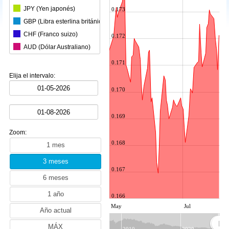
JPY (Yen japonés)
0.173
GBP (Libra esterlina británica)
CHF (Franco suizo)
0.172
AUD (Dólar Australiano)
CAD (Dólar canadiense)
0.171
CNY (Yuan chino)
Elija el intervalo:
KRW (Won surcoreano)
0.170
INR (Rupia india)
MXN (Peso mexicano)
0.169
HKD (Dólar de Hong Kong)
Zoom:
SGD (Dólar de Singapur)
0.168
SEK (Corona sueca)
NZD (Dólar neozelandés)
0.167
ZAR (Rand sudafricano)
TRY (Lira turca)
0.166
PLN (Esloti polaco)
May
Jul
MYR (Ringgit malasio)
NOK (Corona noruega)
2010
2020