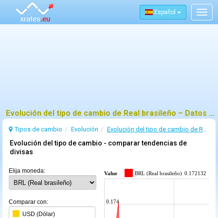
Español
Togg
navig
Evolución del tipo de cambio de Real brasileño – Datos oficiales del BCE y tendencias
Tipos de cambio
Evolución
Evolución del tipo de cambio de Real brasileño
Evolución del tipo de cambio - comparar tendencias de
divisas
Elija moneda:
Value
BRL (Real brasileño)
0.172132
Comparar con:
0.174
USD (Dólar)