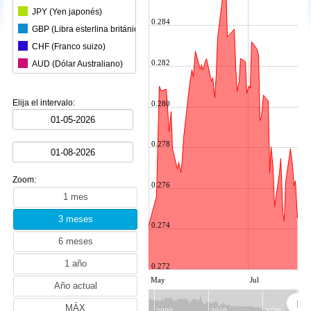
JPY (Yen japonés)
0.284
GBP (Libra esterlina británica)
CHF (Franco suizo)
0.282
AUD (Dólar Australiano)
CAD (Dólar canadiense)
CNY (Yuan chino)
Elija el intervalo:
0.280
KRW (Won surcoreano)
BRL (Real brasileño)
0.278
INR (Rupia india)
MXN (Peso mexicano)
Zoom:
HKD (Dólar de Hong Kong)
0.276
SGD (Dólar de Singapur)
SEK (Corona sueca)
0.274
NZD (Dólar neozelandés)
ZAR (Rand sudafricano)
0.272
TRY (Lira turca)
May
Jul
PLN (Esloti polaco)
MYR (Ringgit malasio)
2000
2010
2020