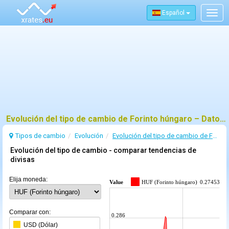
Español
Togg
navig
Evolución del tipo de cambio de Forinto húngaro – Datos oficiales del BCE y tendencias
Tipos de cambio
Evolución
Evolución del tipo de cambio de Forinto húngaro
Evolución del tipo de cambio - comparar tendencias de
divisas
Elija moneda:
Value
HUF (Forinto húngaro)
0.274537
Comparar con:
0.286
USD (Dólar)